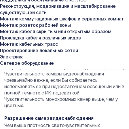
больше лк.
Реконструкция, модернизация и масштабирование
Чувствительность в 0,05-0,1 лк считается средней для
существующей сети
камер. В этом случае камеры работают при дневном
Монтаж коммутационных шкафов и серверных комнат
уличном освещении, а также в освещенных
Монтаж розеток рабочей зоны
помещениях (офис, магазин, супермаркет, отель и
Монтаж кабеля скрытым или открытым образом
т.п.). Ночью они практически слепнут.
Прокладка кабеля различных видов
При использовании в условиях слабой освещенности
Монтаж кабельных трасс
подойдут камеры видеонаблюдения с
Проектирование локальных сетей
чувствительностью 0,001-0,01 лк.
Электрика
При любом уровне освещенности работают
Сетевое оборудование
сверхчувствительные камеры наблюдения (0, 0005 лк)
Чувствительность камеры видеонаблюдения
чрезвычайно важна, если Вы собираетесь
использовать ее при недостаточном освещении или в
полной темноте с ИК-подсветкой.
Чувствительность монохромных камер выше, чем у
цветных.
Разрешение камер видеонаблюдения
Чем выше плотность светочувствительных