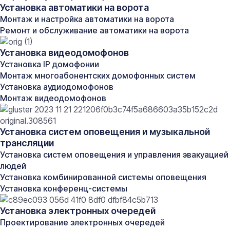
(Back Light Compensation — компенсация встречной
Установка автоматики на ворота
засветки, обеспечивает проработку деталей в
Монтаж и настройка автоматики на ворота
контровом, встречном свете) применяются только в
Ремонт и обслуживание автоматики на ворота
цветных камерах.
Да, действительно, черно-белая камера
Установка видеодомофонов
видеонаблюдения — достаточно бюджетный
Установка IP домофонии
вариант. Кроме того, монохромные камеры
Монтаж многоабонентских домофонных систем
видеонаблюдения имеют лучшую разрешающую
Установка аудиодомофонов
способность и чувствительность по сравнению с
Монтаж видеодомофонов
цветными. Благодаря этой особенности мы получаем
более четкое и ясное изображение.
Монохромные камеры видеонаблюдения выбирают
Установка систем оповещения и музыкальной
как экономичный и доступный вариант. Смотрите
трансляции
типовые решения камер видеонаблюдения на нашем
Установка систем оповещения и управления эвакуацией
сайте.
людей
Насколько важной является цветность объекта
Установка комбинированной системы оповещения
видеонаблюдения — решать Вам. Отметим лишь, что
Установка конференц-системы
сейчас все большее распространение получают, так
называемые камеры «День/Ночь», которые при
Установка электронных очередей
наступлении темноты переходят с цветного на
Проектирование электронных очередей
черно-белый режим съемки.