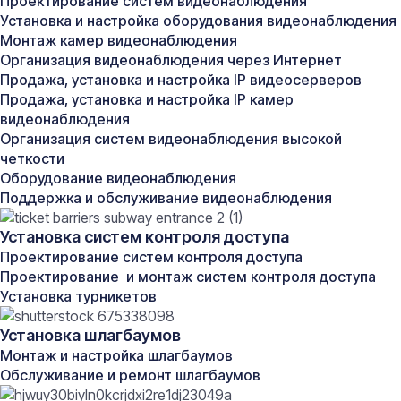
Проектирование систем видеонаблюдения
характеристиках камер наблюдения.
Установка и настройка оборудования видеонаблюдения
Монтаж камер видеонаблюдения
Цветная камера или черно-белая?
Организация видеонаблюдения через Интернет
Цветные камеры видеонаблюдения дают
Продажа, установка и настройка IP видеосерверов
информацию о цвете, но зато стоят на порядок
Продажа, установка и настройка IP камер
дороже. Доля цветных камер составляет порядка
видеонаблюдения
80% от всего установленного CCTV-оборудования
Организация систем видеонаблюдения высокой
(Closed Circuit Television, CCTV — система замкнутого
четкости
телевидения). И, безусловно, будущее за цветными
Оборудование видеонаблюдения
камерами видеонаблюдения.
Поддержка и обслуживание видеонаблюдения
Помните, когда-то телевидение начиналось с черно-
белых экранов, мобильные телефоны были черно-
Установка систем контроля доступа
белыми. Тоже самое происходит и с монохромными
Проектирование систем контроля доступа
камерами видеонаблюдения. Можно сказать, что их
Проектирование и монтаж систем контроля доступа
развитие осталось где-то в прошлом.
Установка турникетов
Новейшие разработки, такие, например, как WDR
(Wide Dynamic Range — широкий динамический
Установка шлагбаумов
диапазон, обеспечивает четкое изображение даже
Монтаж и настройка шлагбаумов
при подсветке сзади, когда интенсивность
Обслуживание и ремонт шлагбаумов
освещения может значительно измениться) или BLC