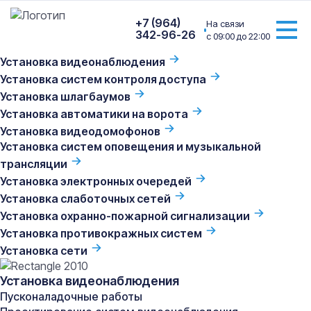
+7 (964)
На связи
342-96-26
с 09:00 до 22:00
Установка видеонаблюдения
Главная
/
Новости
/
Системы видеонаблюдения
Установка систем контроля доступа
Установка шлагбаумов
Системы видеонаблюдения
Установка автоматики на ворота
Установка видеодомофонов
07.03.2025
Установка систем оповещения и музыкальной
трансляции
Установка электронных очередей
Как разобраться в параметрах камер
видеонаблюдения? За счет чего изменяется цена на
Установка слаботочных сетей
камеры видеонаблюдения? Какие камеры в каких
Установка охранно-пожарной сигнализации
случаях используют?
Установка противокражных систем
Установка сети
Эти и другие вопросы задает себе человек, впервые
столкнувшийся с необходимостью выбрать камеру
Установка видеонаблюдения
видеонаблюдения.
Пусконаладочные работы
Попробуем найти ответы и разобраться в