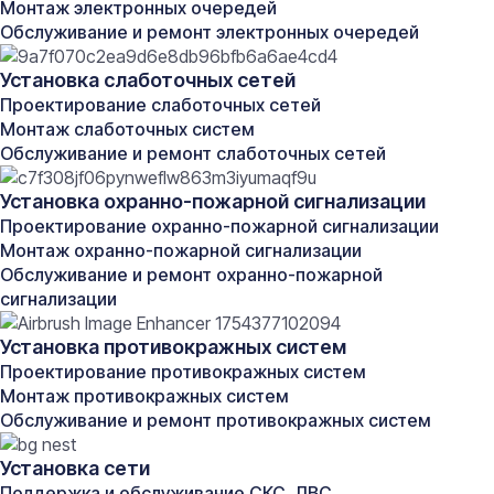
Монтаж электронных очередей
Обслуживание и ремонт электронных очередей
Уличная камера видеонаблюдения или для
помещения?
Установка слаботочных сетей
Уличные камеры видеонаблюдения имеют
Проектирование слаботочных сетей
герметичный корпус, приспособленный для высокой
Монтаж слаботочных систем
влажности и способны работать в широком
Обслуживание и ремонт слаботочных сетей
диапазоне температур. Порой уличные камеры
видеонаблюдения оборудованы системой
Установка охранно-пожарной сигнализации
антивандальной устойчивости. Например, в на
Проектирование охранно-пожарной сигнализации
складе.
Монтаж охранно-пожарной сигнализации
Обслуживание и ремонт охранно-пожарной
Чувствительность камеры видеонаблюдения
сигнализации
Чувствительность камеры указывает на минимальную
степень освещенности объекта наблюдения, при
Установка противокражных систем
котором камера способна нормально видеть. В
Проектирование противокражных систем
характеристиках камер видеонаблюдения всегда
Монтаж противокражных систем
указывается минимальный уровень освещенности,
Обслуживание и ремонт противокражных систем
при котором камера еще видит. Уровень
освещенности измеряется в Люксах (лк).
Установка сети
Соответственно, чем ярче освещен объект, тем
Поддержка и обслуживание СКС, ЛВС