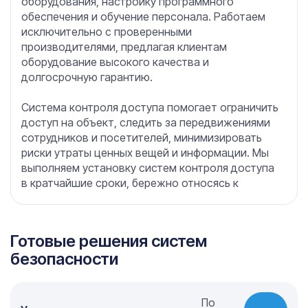
оборудования, настройку программного
обеспечения и обучение персонала. Работаем
исключительно с проверенными
производителями, предлагая клиентам
оборудование высокого качества и
долгосрочную гарантию.
Система контроля доступа помогает ограничить
доступ на объект, следить за передвижениями
сотрудников и посетителей, минимизировать
риски утраты ценных вещей и информации. Мы
выполняем установку систем контроля доступа
в кратчайшие сроки, бережно относясь к
внешнему виду вашего помещения и уделяя
особое внимание качеству и надежности
каждой операции.
Готовые решения систем
безопасности
Будьте уверены в безопасности своего объекта
— обращайтесь за установкой системы
контроля доступа в нашу компанию!
По