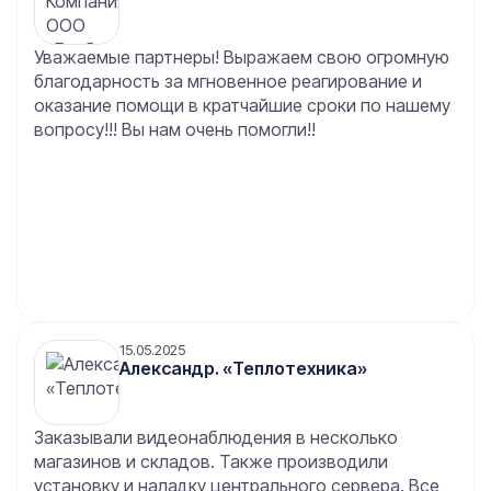
Для нас это показатель профессионализма, а
также большая помощь. Благодарим Аураби за
Уважаемые партнеры! Выражаем свою огромную
такой подход к своей работе! Так держать!
благодарность за мгновенное реагирование и
оказание помощи в кратчайшие сроки по нашему
вопросу!!! Вы нам очень помогли!!
15.05.2025
Александр. «Теплотехника»
Заказывали видеонаблюдения в несколько
магазинов и складов. Также производили
установку и наладку центрального сервера. Все