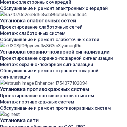
расположения розеток, камер, датчиков и
Монтаж электронных очередей
прочего оборудования.
Обслуживание и ремонт электронных очередей
Расчёт нагрузок и разработка документации
:
Установка слаботочных сетей
составление графических схем, спецификаций
оборудования и смет.
Проектирование слаботочных сетей
Утверждение проекта
: представление и
Монтаж слаботочных систем
согласование готовой документации с
Обслуживание и ремонт слаботочных сетей
соответствующими инстанциями.
Установка охранно-пожарной сигнализации
Возможности проектирования:
Проектирование охранно-пожарной сигнализации
Монтаж охранно-пожарной сигнализации
Телефонные и компьютерные сети
: построение
Обслуживание и ремонт охранно-пожарной
качественных каналов связи и интернета.
сигнализации
Кабельное телевидение
: реализация систем
Установка противокражных систем
распределения телевизионного сигнала.
Антикражные системы
: защита товаров и активов
Проектирование противокражных систем
от хищений.
Монтаж противокражных систем
Домофонизация
: обеспечение безопасности
Обслуживание и ремонт противокражных систем
многоквартирных домов и офисов.
Установка сети
Умный дом
: внедрение технологий для полного
управления жильём или объектом.
Поддержка и обслуживание СКС, ЛВС