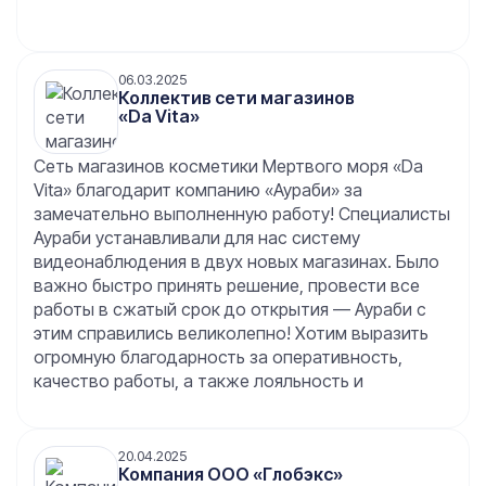
06.03.2025
Коллектив сети магазинов
«Da Vita»
Сеть магазинов косметики Мертвого моря «Da
Vita» благодарит компанию «Аураби» за
замечательно выполненную работу! Специалисты
Аураби устанавливали для нас систему
видеонаблюдения в двух новых магазинах. Было
важно быстро принять решение, провести все
работы в сжатый срок до открытия — Аураби с
этим справились великолепно! Хотим выразить
огромную благодарность за оперативность,
качество работы, а также лояльность и
готовность пойти навстречу клиентам. Очень
важное качество Аураби — способность
принимать решения быстро и на месте, таким
20.04.2025
Компания ООО «Глобэкс»
образом, сводя срок монтажа к минимальному.