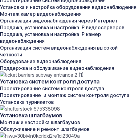
Проектирование систем видеонаблюдения
По запросу
от 3-х дней
Установка и настройка оборудования видеонаблюдения
Получить консультацию
Монтаж камер видеонаблюдения
Организация видеонаблюдения через Интернет
Продажа, установка и настройка IP видеосерверов
Продажа, установка и настройка IP камер
видеонаблюдения
Организация систем видеонаблюдения высокой
Об услуге
четкости
Оборудование видеонаблюдения
Поддержка и обслуживание видеонаблюдения
Проектирование слаботочных сетей — это
Установка систем контроля доступа
важнейшая стадия создания современной
инфраструктуры для высокоскоростных
Проектирование систем контроля доступа
коммуникаций, видеонаблюдения, телефонной связи,
Проектирование и монтаж систем контроля доступа
пожарной и охранной сигнализации. Эти сети
Установка турникетов
отвечают за передачу низкоэнергетичных сигналов,
Установка шлагбаумов
работающих при напряжении менее 24 вольт, что
делает их незаменимыми элементами в
Монтаж и настройка шлагбаумов
строительстве и модернизации офисных центров,
Обслуживание и ремонт шлагбаумов
промышленных объектов, жилых комплексов и других