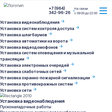
+7 (964)
На связи
342-96-26
с 09:00 до 22:00
Установка видеонаблюдения
Главная
/
Услуги
/
Установка слаботочных сетей
/
Установка систем контроля доступа
Проектирование слаботочных сетей
Установка шлагбаумов
Установка автоматики на ворота
Установка видеодомофонов
Установка систем оповещения и музыкальной
Проектирование
трансляции
слаботочных сетей
Установка электронных очередей
Установка слаботочных сетей
Создаем надежную основу вашей инфраструктуры —
проектирование слаботочных сетей!
Установка охранно-пожарной сигнализации
Работаем с объектами
различного масштаба
Установка противокражных систем
C одинаковым энтузиазмом возьмемся
как за
Установка сети
небольшой магазин, квартиру, или офис, так и за
промышленное производство, бизнес-центр или
Установка видеонаблюдения
торгово-развлекательный комплекс
Пусконаладочные работы