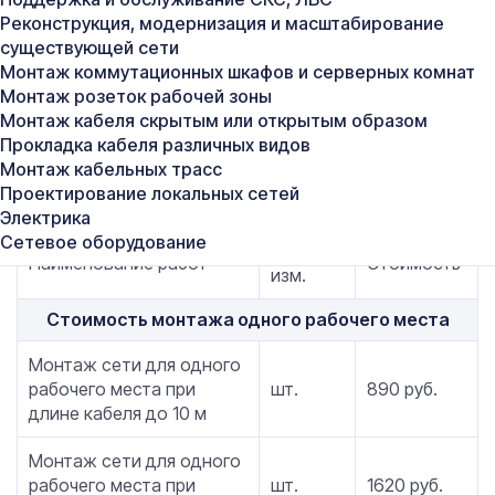
Реконструкция, модернизация и масштабирование
В результате качественного проектирования
существующей сети
создается полноценная слаботочная
Монтаж коммутационных шкафов и серверных комнат
инфраструктура, обеспечивающая долгосрочную
Монтаж розеток рабочей зоны
надежность и комфорт эксплуатации объектов.
Монтаж кабеля скрытым или открытым образом
Прокладка кабеля различных видов
Монтаж кабельных трасс
Стоимость услуг
Проектирование локальных сетей
Электрика
Сетевое оборудование
Единицы
Наименование работ
Стоимость
изм.
Стоимость монтажа одного рабочего места
Монтаж сети для одного
рабочего места при
шт.
890 руб.
длине кабеля до 10 м
Монтаж сети для одного
рабочего места при
шт.
1620 руб.