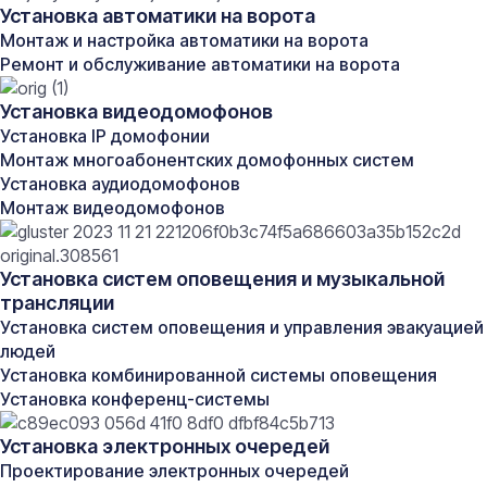
Установка автоматики на ворота
строений.
Монтаж и настройка автоматики на ворота
Основные задачи проектирования:
Ремонт и обслуживание автоматики на ворота
Установка видеодомофонов
Создать техническую документацию,
соответствующую строительным нормам и
Установка IP домофонии
требованиям заказчиков.
Монтаж многоабонентских домофонных систем
Определить оптимальную структуру и маршруты
Установка аудиодомофонов
прокладки кабелей.
Монтаж видеодомофонов
Подобрать соответствующее оборудование и
материалы.
Установка систем оповещения и музыкальной
Обеспечить взаимодействие и интеграцию с
трансляции
прочими инженерными системами.
Установка систем оповещения и управления эвакуацией
Этапы проектирования:
людей
Установка комбинированной системы оповещения
Изучение объекта
: анализ имеющихся
Установка конференц-системы
инженерных сетей, размеров и особенностей
Установка электронных очередей
помещения.
Формирование концепции
: определение числа и
Проектирование электронных очередей