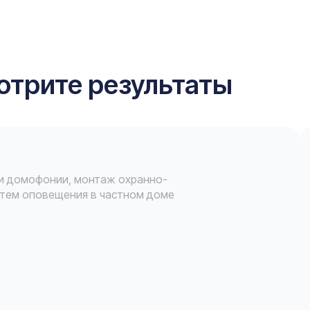
отрите результаты
и домофонии, монтаж охранно-
стем оповещения в частном доме