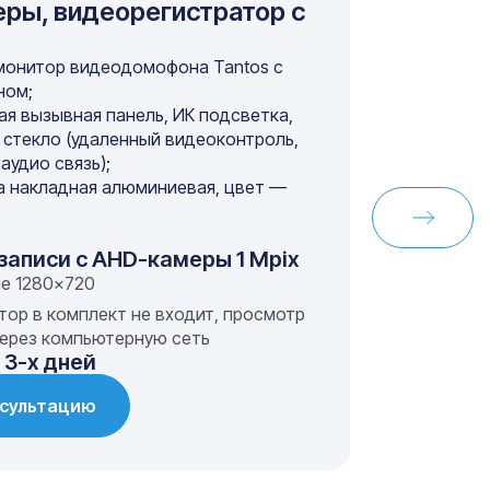
ры, видеорегистратор с
монитор видеодомофона Tantos с
ном;
я вызывная панель, ИК подсветка,
 стекло (удаленный видеоконтроль,
аудио связь);
а накладная алюминиевая, цвет —
записи с AHD-камеры 1 Mpix
е 1280×720
тор в комплект не входит, просмотр
ерез компьютерную сеть
 3-х дней
нсультацию