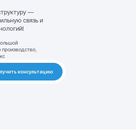
труктуру —
ильную связь и
нологий!
большой
е производство,
кс
лучить консультацию