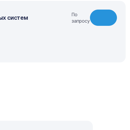
По
ых систем
запросу