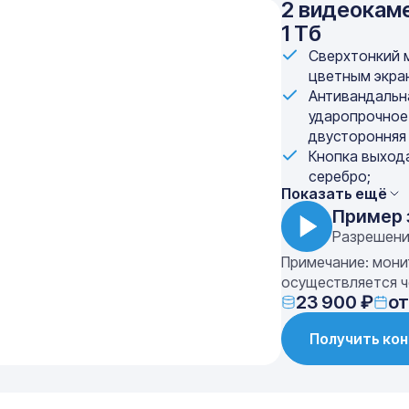
2 видеокаме
1 Тб
Сверхтонкий 
цветным экра
Антивандальна
ударопрочное
двусторонняя 
Кнопка выход
серебро;
Показать ещё
Пример 
Разрешени
Примечание: мони
осуществляется ч
23 900 ₽
от
Получить ко