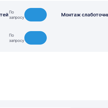
По
етей
Монтаж слаботочн
запросу
По
запросу