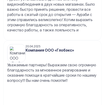
видеонаблюдения в двух новых магазинах. Было
важно быстро принять решение, провести все
работы в сжатый срок до открытия — Аураби с
этим справились великолепно! Хотим выразить
огромную благодарность за оперативность,
качество работы, а также лояльность и
готовность пойти навстречу клиентам. Очень
важное качество Аураби — способность
принимать решения быстро и на месте, таким
20.04.2025
Компания ООО «Глобэкс»
образом, сводя срок монтажа к минимальному.
Для нас это показатель профессионализма, а
также большая помощь. Благодарим Аураби за
Уважаемые партнеры! Выражаем свою огромную
такой подход к своей работе! Так держать!
благодарность за мгновенное реагирование и
оказание помощи в кратчайшие сроки по нашему
вопросу!!! Вы нам очень помогли!!