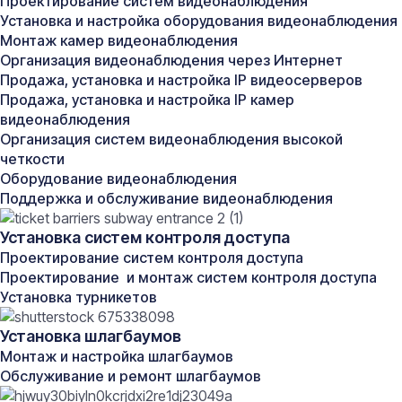
Проектирование систем видеонаблюдения
По запросу
от 3-х дней
Установка и настройка оборудования видеонаблюдения
Получить консультацию
Монтаж камер видеонаблюдения
Организация видеонаблюдения через Интернет
Продажа, установка и настройка IP видеосерверов
Продажа, установка и настройка IP камер
видеонаблюдения
Организация систем видеонаблюдения высокой
Об услуге
четкости
Оборудование видеонаблюдения
Поддержка и обслуживание видеонаблюдения
Монтаж кабеля скрытой или открытой проводкой
—
Установка систем контроля доступа
это два разных подхода к прокладке
электропроводки, каждый из которых имеет свои
Проектирование систем контроля доступа
особенности и применяется в зависимости от
Проектирование и монтаж систем контроля доступа
конкретных обстоятельств.
Установка турникетов
Скрытый монтаж кабеля
Установка шлагбаумов
Скрытая проводка осуществляется путем укрытия
кабеля в штробы стен, потолки или полы, после чего
Монтаж и настройка шлагбаумов
поверхность закрывается отделочными материалами.
Обслуживание и ремонт шлагбаумов
Такой метод популярен в новостройках и ремонтах