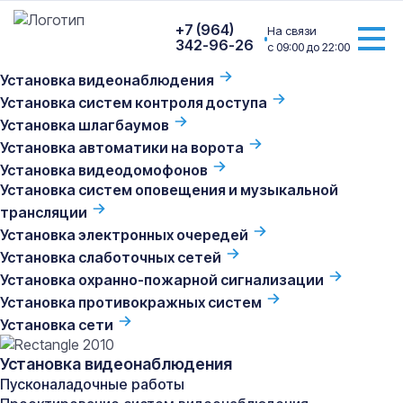
+7 (964)
На связи
342-96-26
с 09:00 до 22:00
Установка видеонаблюдения
Главная
/
Услуги
/
Установка сети
/
Монтаж кабеля
Установка систем контроля доступа
скрытым или открытым образом
Установка шлагбаумов
Установка автоматики на ворота
Установка видеодомофонов
Установка систем оповещения и музыкальной
Монтаж кабеля скрытым или
трансляции
открытым образом
Установка электронных очередей
Установка слаботочных сетей
Скрытый или открытый монтаж кабеля — эстетично,
надежно и функционально!
Установка охранно-пожарной сигнализации
Работаем с объектами
различного масштаба
Установка противокражных систем
C одинаковым энтузиазмом возьмемся
как за
Установка сети
небольшой магазин, квартиру, или офис, так и за
промышленное производство, бизнес-центр или
Установка видеонаблюдения
торгово-развлекательный комплекс
Пусконаладочные работы