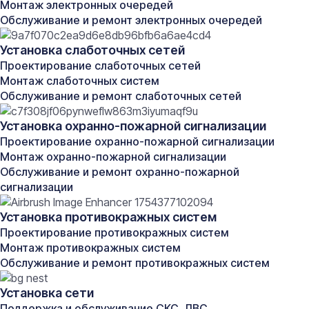
Легкий доступ к проводам для диагностики и
Монтаж электронных очередей
ремонта;
Обслуживание и ремонт электронных очередей
Экономичность за счёт отсутствия
Установка слаботочных сетей
необходимости разрушения поверхностей.
Выбор метода зависит от конкретных условий и
Проектирование слаботочных сетей
приоритетов заказчика относительно бюджета,
Монтаж слаботочных систем
сроков исполнения и требований к внешнему виду
Обслуживание и ремонт слаботочных сетей
помещения.
Установка охранно-пожарной сигнализации
Проектирование охранно-пожарной сигнализации
Стоимость услуг
Монтаж охранно-пожарной сигнализации
Обслуживание и ремонт охранно-пожарной
сигнализации
Единицы
Наименование работ
Стоимость
изм.
Установка противокражных систем
Проектирование противокражных систем
Стоимость монтажа одного рабочего места
Монтаж противокражных систем
Обслуживание и ремонт противокражных систем
Монтаж сети для одного
рабочего места при
шт.
890 руб.
Установка сети
длине кабеля до 10 м
Поддержка и обслуживание СКС, ЛВС