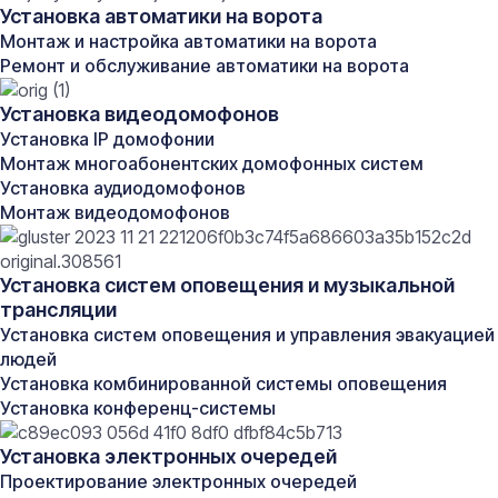
Установка автоматики на ворота
жилых помещений, поскольку улучшает эстетический
вид комнаты и защищает провода от повреждений.
Монтаж и настройка автоматики на ворота
Преимущества скрытой проводки:
Ремонт и обслуживание автоматики на ворота
Внешний вид помещений остается аккуратным и
Установка видеодомофонов
современным;
Кабель защищен от механических воздействий и
Установка IP домофонии
внешних факторов;
Монтаж многоабонентских домофонных систем
Возможность прокладки большого количества
Установка аудиодомофонов
кабелей без ущерба дизайну;
Монтаж видеодомофонов
Открытый монтаж кабеля
Открытая проводка выполняется поверх стен,
Установка систем оповещения и музыкальной
потолков или полов с применением защитных
трансляции
кожухов, кабельных лотков или пластиковых
коробов. Данный тип монтажа широко используется
Установка систем оповещения и управления эвакуацией
в промышленных зданиях, производственных цехах и
людей
частных домах, где важно быстро провести
Установка комбинированной системы оповещения
электричество и избежать дорогостоящих ремонтных
Установка конференц-системы
работ.
Установка электронных очередей
Преимущества открытой проводки:
Быстрота и легкость монтажа;
Проектирование электронных очередей