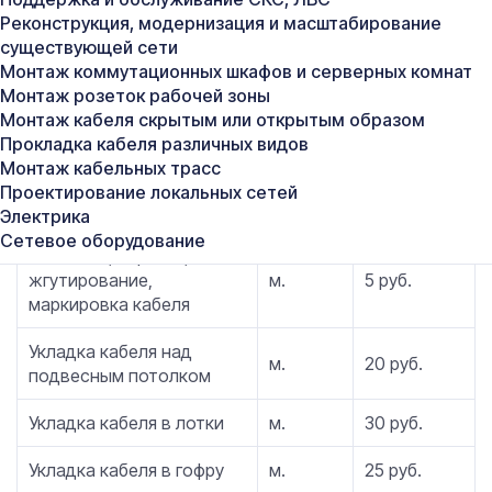
Реконструкция, модернизация и масштабирование
Монтаж сети для одного
существующей сети
рабочего места при
шт.
1620 руб.
Монтаж коммутационных шкафов и серверных комнат
длине кабеля до 60 м
Монтаж розеток рабочей зоны
Монтаж сети для одного
Монтаж кабеля скрытым или открытым образом
рабочего места при
шт.
2300 руб.
Прокладка кабеля различных видов
длине кабеля более 60 м
Монтаж кабельных трасс
Проектирование локальных сетей
Монтаж кабеля
Электрика
Сетевое оборудование
Размотка, нарезка,
жгутирование,
м.
5 руб.
маркировка кабеля
Укладка кабеля над
м.
20 руб.
подвесным потолком
Укладка кабеля в лотки
м.
30 руб.
Укладка кабеля в гофру
м.
25 руб.